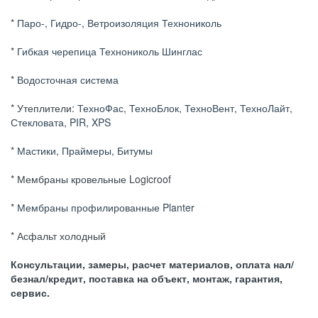
*
Паро-, Гидро-, Ветроизоляция Технониколь
*
Гибкая черепица Технониколь Шинглас
*
Водосточная система
* Утеплители:
ТехноФас
,
ТехноБлок
,
ТехноВент
,
ТехноЛайт
,
Стекловата
,
PIR
,
XPS
*
Мастики
,
Праймеры
,
Битумы
* Мембраны кровельные Logicroof
*
Мембраны профилированные Planter
* Асфальт холодный
Консультации, замеры, расчет материалов, оплата нал/
безнал/кредит, поставка на объект, монтаж, гарантия,
сервис.