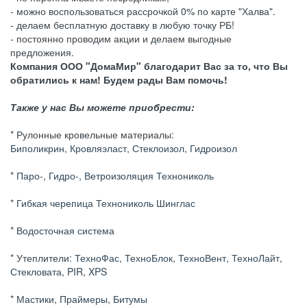
- можно воспользоваться рассрочкой 0% по карте "Халва".
- делаем бесплатную доставку в любую точку РБ!
- постоянно проводим акции и делаем выгодные
предложения.
Компания ООО "ДомаМир" благодарит Вас за то, что Вы
обратились к нам! Будем рады Вам помочь!
Также у нас Вы можете приобрести:
* Рулонные кровельные материалы:
Биполикрин
,
Кровляэласт
,
Стеклоизол
,
Гидроизол
*
Паро-, Гидро-, Ветроизоляция Технониколь
*
Гибкая черепица Технониколь Шинглас
*
Водосточная система
* Утеплители:
ТехноФас
,
ТехноБлок
,
ТехноВент
,
ТехноЛайт
,
Стекловата
,
PIR
,
XPS
*
Мастики
,
Праймеры
,
Битумы