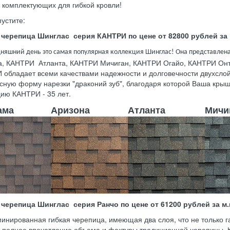
 комплектующих для гибкой кровли!
устите:
 черепица Шинглас серия КАНТРИ по цене от 82800 рублей за 
дняшний день это самая популярная коллекция Шинглас! Она представлен
а, КАНТРИ Атланта, КАНТРИ Мичиган, КАНТРИ Огайо, КАНТРИ Онт
 обладает всеми качествами надежности и долговечности двухсло
сную форму нарезки "драконий зуб", благодаря которой Ваша крыш
ию КАНТРИ - 35 лет.
ама
Аризона
Атланта
Мичи
 черепица Шинглас серия Ранчо по цене от 61200 рублей за м.
инированная гибкая черепица, имеющая два слоя, что не только г
т полное впечатление объема и фактуры традиционной черепицы.