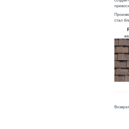
превосх
Произво
стал бл
ко
Возврат