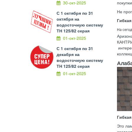
30-окт-2025
покупки
Не проп
С 1 октября по 31
октября на
Гибкая
водосточную систему
ТН 125/82 серая
На сего
Аризон
01-окт-2025
КАНТРИ
интере
С 1 октября по 31
коллекц
декабря на
водосточную систему
Алаб
ТН 125/82 серая
01-окт-2025
Гибкая
Это лам
создае