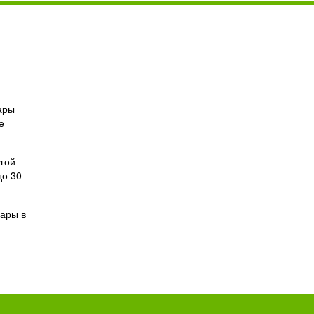
ары
е
угой
до 30
вары в