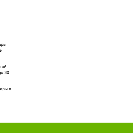
ары
е
угой
до 30
вары в