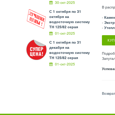
30-окт-2025
В распр
С 1 октября по 31
октября на
-
Камен
водосточную систему
-
Экст
ТН 125/82 серая
-
Утепл
01-окт-2025
КУП
С 1 октября по 31
декабря на
водосточную систему
Подроб
ТН 125/82 серая
Запута
01-окт-2025
Успева
Возврат