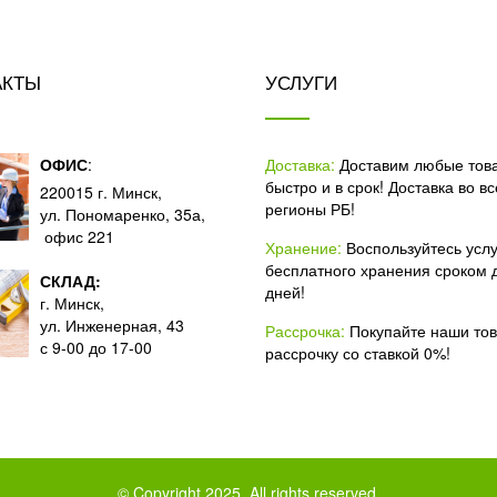
АКТЫ
УСЛУГИ
ОФИС
:
Доставка:
Доставим любые тов
быстро и в срок! Доставка во вс
220015 г. Минск,
регионы РБ!
ул. Пономаренко, 35а,
офис 221
Хранение:
Воспользуйтесь усл
бесплатного хранения сроком 
СКЛАД:
дней!
г. Минск,
ул. Инженерная, 43
Рассрочка:
Покупайте наши то
с 9-00 до 17-00
рассрочку со ставкой 0%!
© Copyright 2025. All rights reserved.