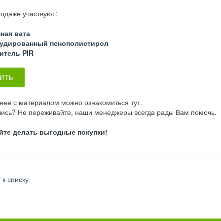
одаже участвуют:
ная вата
рудированный пенополистирол
итель PIR
ИТЬ
нее с материалом можно ознакомиться
тут
.
лись? Не переживайте, наши менеджеры всегда рады Вам помочь.
йте делать выгодные покупки!
 к списку